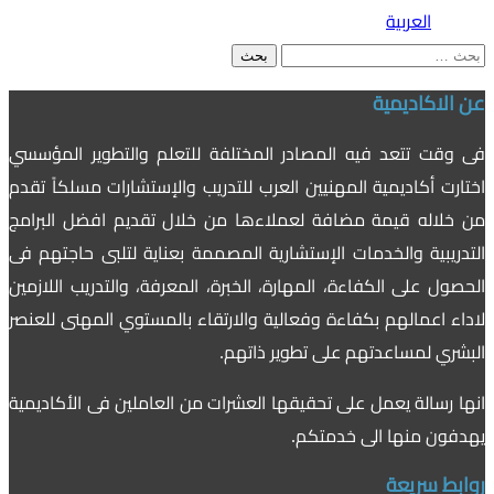
العربية
البحث
عن:
عن الاكاديمية
فى وقت تتعد فيه المصادر المختلفة للتعلم والتطوير المؤسسي
اختارت أكاديمية المهنيين العرب للتدريب والإستشارات مسلكاً تقدم
من خلاله قيمة مضافة لعملاءها من خلال تقديم افضل البرامج
التدريبية والخدمات الإستشارية المصممة بعناية لتلبى حاجتهم فى
الحصول على الكفاءة، المهارة، الخبرة، المعرفة، والتدريب اللازمين
لاداء اعمالهم بكفاءة وفعالية والارتقاء بالمستوي المهنى للعنصر
البشري لمساعدتهم على تطوير ذاتهم.
انها رسالة يعمل على تحقيقها العشرات من العاملين فى الأكاديمية
يهدفون منها الى خدمتكم.
روابط سريعة