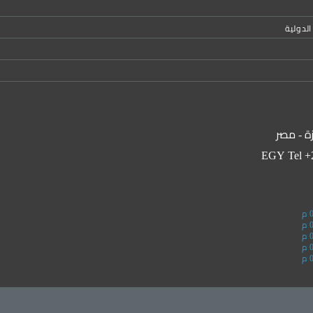
لدولية
زة - مصر
EGY Tel +2