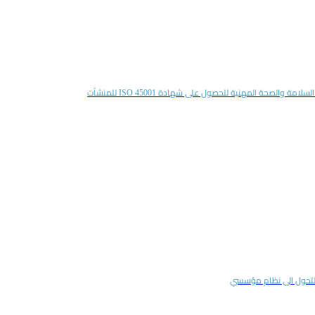
امة والصحة المهنية للحصول على شهادة ISO 45001 للمنشآت
والتحول الى نظام مؤسسي