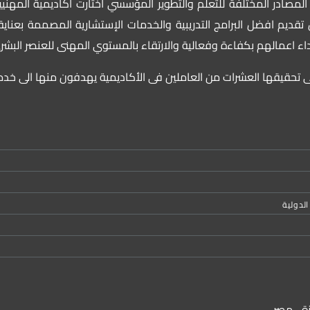
لمصادر المختلفة للتعلم والتطوير المؤسسي اختارت أكاديمية المهني
قديم افضل البرامج التدريبية والخدمات الإستشارية المصممة بعناية 
لاداء اعمالهم بكفاءة وفعالية والارتقاء بالمستوي المهنى للعنصر الب
ى تحقيقها العشرات من العاملين فى الأكاديمية يهدفون منها الى خد
لدولية
زة - مصر