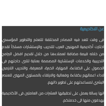
عن الاكاديمية
فى وقت تتعد فيه المصادر المختلفة للتعلم والتطوير المؤسسي
اختارت أكاديمية المهنيين العرب للتدريب والإستشارات مسلكاً تقدم
من خلاله قيمة مضافة لعملاءها من خلال تقديم افضل البرامج
التدريبية والخدمات الإستشارية المصممة بعناية لتلبى حاجتهم فى
الحصول على الكفاءة، المهارة، الخبرة، المعرفة، والتدريب اللازمين
لاداء اعمالهم بكفاءة وفعالية والارتقاء بالمستوي المهنى للعنصر
البشري لمساعدتهم على تطوير ذاتهم.
انها رسالة يعمل على تحقيقها العشرات من العاملين فى الأكاديمية
يهدفون منها الى خدمتكم.