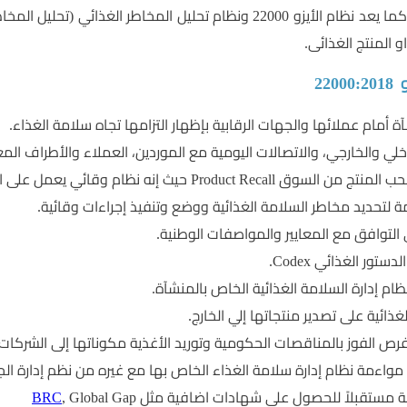
آمنة للمستهكلين، كما يعد نظام الأيزو 22000 ونظام تحليل ال
او المنتج الغذائى.
220
أمام عملائها والجهات الرقابية بإظهار التزامها تجاه سلامة الغذاء.
لي والخارجي، والاتصالات اليومية مع الموردين، العملاء والأطراف المع
نه نظام وقائي يعمل على الحد من الأخطار المحتملة المرتبطة بالغذاء
تحديد مخاطر السلامة الغذائية ووضع وتنفيذ إجراءات وقائية.
التوافق مع المعايير والمواصفات الوطنية.
تور الغذائي Codex.
ام إدارة السلامة الغذائية الخاص بالمنشآة.
ائية على تصدير منتجاتها إلي الخارج.
ص الفوز بالمناقصات الحكومية وتوريد الأغذية مكوناتها إلى الشركات 
 نظام إدارة سلامة الغذاء الخاص بها مع غيره من نظم إدارة الجودة المعترف بها مثل ال
كة مستقبلاً للحصول على شهادات اضافية مثل
, Global Gap
BRC