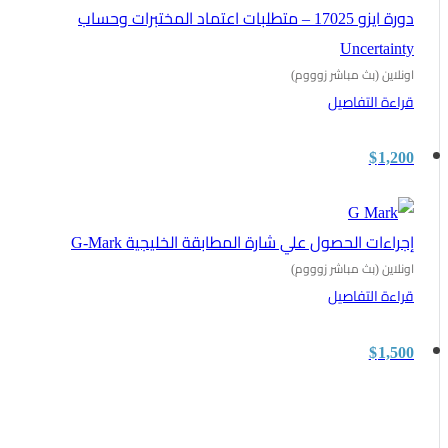
دورة ايزو 17025 – متطلبات اعتماد المختبرات وحساب
Uncertainty
اونلاين (بث مباشر زوووم)
قراءة التفاصيل
$
1,200
إجراءات الحصول علي شارة المطابقة الخليجية G-Mark
اونلاين (بث مباشر زوووم)
قراءة التفاصيل
$
1,500