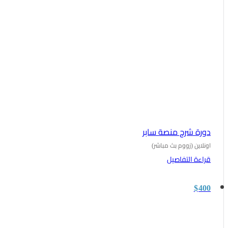
دورة شرح منصة سابر
اونلاين (زووم بث مباشر)
قراءة التفاصيل
$
400