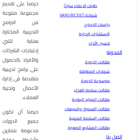
حرصنا على تقديم
طلبات الاعفاء سابر
مجموعة متنوعة
شهادة SASO IECEE
من البرامج
دراسات الجدوي
التدريبية المختارة
الإستشارات الإدارية
بعناية لتلبي
تحسين الأداء
إحتياجات الشركات
المدونة
والأفراد بالحصول
مقالات الجودة
على برامج تدريبية
شهادات المطابقة
متقدمة فى إدارة
موسوعة الجودة
الأعمال وتجربة
مقالات سلامة الغذاء
العملاء.
مقالات الموارد البشرية
مقالات التسويق والمبيعات
حرصنا أن تكون
مقالات السلامة المهنية
جميع الدورات
مقالات المشاريع الصغيرة
مدعومة بتمارين
اتصل بنا
وأنشطة عملية